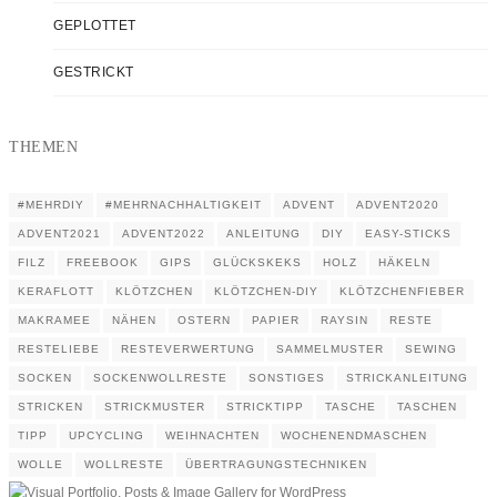
GEPLOTTET
GESTRICKT
THEMEN
#MEHRDIY
#MEHRNACHHALTIGKEIT
ADVENT
ADVENT2020
ADVENT2021
ADVENT2022
ANLEITUNG
DIY
EASY-STICKS
FILZ
FREEBOOK
GIPS
GLÜCKSKEKS
HOLZ
HÄKELN
KERAFLOTT
KLÖTZCHEN
KLÖTZCHEN-DIY
KLÖTZCHENFIEBER
MAKRAMEE
NÄHEN
OSTERN
PAPIER
RAYSIN
RESTE
RESTELIEBE
RESTEVERWERTUNG
SAMMELMUSTER
SEWING
SOCKEN
SOCKENWOLLRESTE
SONSTIGES
STRICKANLEITUNG
STRICKEN
STRICKMUSTER
STRICKTIPP
TASCHE
TASCHEN
TIPP
UPCYCLING
WEIHNACHTEN
WOCHENENDMASCHEN
WOLLE
WOLLRESTE
ÜBERTRAGUNGSTECHNIKEN