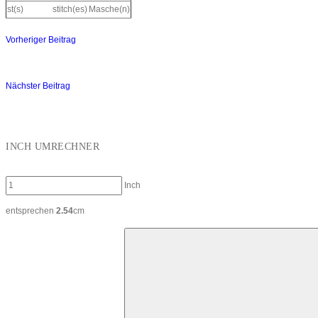
st(s)
stitch(es)
Masche(n)
Vorheriger Beitrag
Beitragsnavigation
Nächster Beitrag
INCH UMRECHNER
Inch
entsprechen
2.54
cm
Suchen
nach: