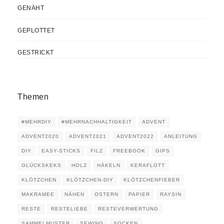
GENÄHT
GEPLOTTET
GESTRICKT
Themen
#MEHRDIY
#MEHRNACHHALTIGKEIT
ADVENT
ADVENT2020
ADVENT2021
ADVENT2022
ANLEITUNG
DIY
EASY-STICKS
FILZ
FREEBOOK
GIPS
GLÜCKSKEKS
HOLZ
HÄKELN
KERAFLOTT
KLÖTZCHEN
KLÖTZCHEN-DIY
KLÖTZCHENFIEBER
MAKRAMEE
NÄHEN
OSTERN
PAPIER
RAYSIN
RESTE
RESTELIEBE
RESTEVERWERTUNG
SAMMELMUSTER
SEWING
SOCKEN