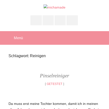
Zum
Inhalt
springen
Einfach
michamade
Selbst
FACEBOOK
INSTAGRAM
PINTEREST
RAVELRY
Gemacht
Menü
Schlagwort:
Reinigen
Pinselreiniger
[
GETESTET
]
Da muss erst meine Tochter kommen, damit ich in meinen