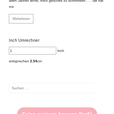
alten Jahren lerne, mich gescheit zu schminken….. Sie hat
mir
Weiterlesen
Inch Umrechner
Inch
entsprechen
2.54
cm
Suchen
nach:
Suchen