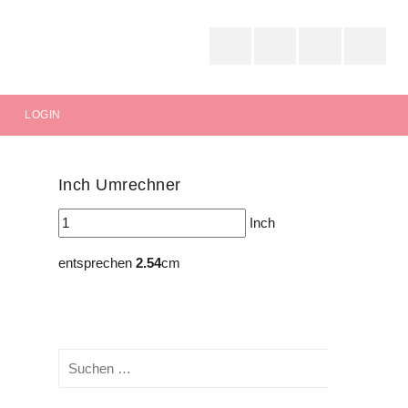
FACEBOOK
INSTAGRAM
PINTEREST
RAVELRY
LOGIN
Inch Umrechner
Inch
entsprechen
2.54
cm
Suchen
nach:
Suchen