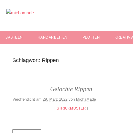
Zum
Inhalt
springen
Einfach
michamade
Selbst
Gemacht
BASTELN
HANDARBEITEN
PLOTTEN
KREATIV
Schlagwort:
Rippen
Gelochte Rippen
Veröffentlicht am
29. März 2022
von
MichaMade
[
STRICKMUSTER
]