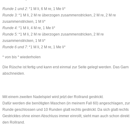
Runde 1 und 2
: *1 M li, 6 M re, 1 Me li*
Runde 3:
*1 M li, 2 M re überzogen zusammenstricken, 2 M re, 2 M re
zusammenstricken, 1 M li*
Runde 4:
*1 M li, 4 M re, 1 Me li*
Runde 5:
*1 M li, 2 M re überzogen zusammenstricken, 2 M re
zusammenstricken, 1 M li*
Runde 6 und 7:
*1 M li, 2 M re, 1 Me li*
* von bis * wiederholen
Die Rüsche ist fertig und kann erst einmal zur Seite gelegt werden. Das Garn
abschneiden.
Mit einem zweiten Nadelspiel wird jetzt der Rollrand gestrickt.
Dafür werden die benötigten Maschen (in meinem Fall 60) angeschlagen, zur
Runde geschlossen und 10 Runden glatt rechts gestrickt. Da sich glatt rechts
Gestricktes ohne einen Abschluss immer einrollt, sieht man auch schon direkt
den Rollrand.