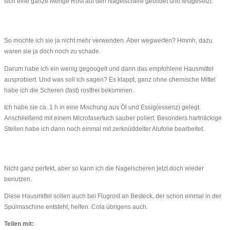
sich eine ganze Menge Rost auf den Nagelschere gebildet und festgesetzt.
So mochte ich sie ja nicht mehr verwenden. Aber wegwerfen? Hmmh, dazu
waren sie ja doch noch zu schade.
Darum habe ich ein wenig gegoogelt und dann das empfohlene Hausmittel
ausprobiert. Und was soll ich sagen? Es klappt, ganz ohne chemische Mittel
habe ich die Scheren (fast) rostfrei bekommen.
Ich habe sie ca. 1 h in eine Mischung aus Öl und Essig(essenz) gelegt.
Anschließend mit einem Microfasertuch sauber poliert. Besonders hartnäckige
Stellen habe ich dann noch einmal mit zerknüddelter Alufolie bearbeitet.
Nicht ganz perfekt, aber so kann ich die Nagelscheren jetzt doch wieder
benutzen.
Diese Hausmittel sollen auch bei Flugrost an Besteck, der schon einmal in der
Spülmaschine entsteht, helfen. Cola übrigens auch.
Teilen mit: