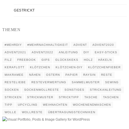
GESTRICKT
THEMEN
#MEHRDIY
#MEHRNACHHALTIGKEIT
ADVENT
ADVENT2020
ADVENT2021
ADVENT2022
ANLEITUNG
DIY
EASY-STICKS
FILZ
FREEBOOK
GIPS
GLÜCKSKEKS
HOLZ
HÄKELN
KERAFLOTT
KLÖTZCHEN
KLÖTZCHEN-DIY
KLÖTZCHENFIEBER
MAKRAMEE
NÄHEN
OSTERN
PAPIER
RAYSIN
RESTE
RESTELIEBE
RESTEVERWERTUNG
SAMMELMUSTER
SEWING
SOCKEN
SOCKENWOLLRESTE
SONSTIGES
STRICKANLEITUNG
STRICKEN
STRICKMUSTER
STRICKTIPP
TASCHE
TASCHEN
TIPP
UPCYCLING
WEIHNACHTEN
WOCHENENDMASCHEN
WOLLE
WOLLRESTE
ÜBERTRAGUNGSTECHNIKEN