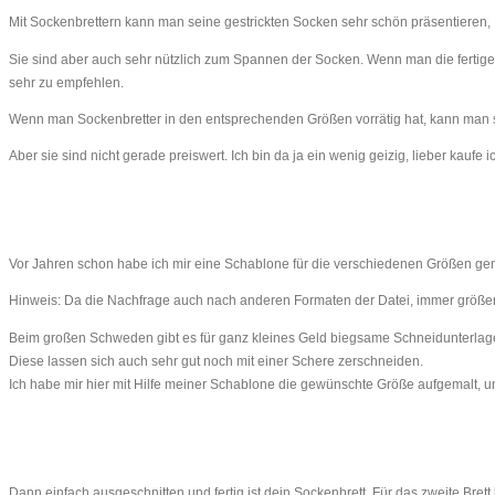
Mit Sockenbrettern kann man seine gestrickten Socken sehr schön präsentieren, 
Sie sind aber auch sehr nützlich zum Spannen der Socken. Wenn man die fertigen S
sehr zu empfehlen.
Wenn man Sockenbretter in den entsprechenden Größen vorrätig hat, kann man s
Aber sie sind nicht gerade preiswert. Ich bin da ja ein wenig geizig, lieber kauf
Vor Jahren schon habe ich mir eine Schablone für die verschiedenen Größen gemach
Hinweis: Da die Nachfrage auch nach anderen Formaten der Datei, immer größer 
Beim großen Schweden gibt es für ganz kleines Geld biegsame Schneidunterlage
Diese lassen sich auch sehr gut noch mit einer Schere zerschneiden.
Ich habe mir hier mit Hilfe meiner Schablone die gewünschte Größe aufgemalt, 
Dann einfach ausgeschnitten und fertig ist dein Sockenbrett. Für das zweite Bret