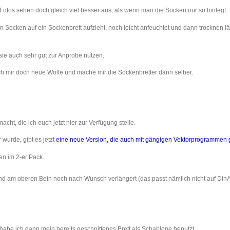
Fotos sehen doch gleich viel besser aus, als wenn man die Socken nur so hinlegt.
ocken auf ein Sockenbrett aufzieht, noch leicht anfeuchtet und dann trocknen läss
ie auch sehr gut zur Anprobe nutzen.
e ich mir doch neue Wolle und mache mir die Sockenbretter dann selber.
t, die ich euch jetzt hier zur Verfügung stelle.
wurde, gibt es jetzt
eine neue Version, die auch mit gängigen Vektorprogrammen 
n im 2-er Pack.
und am oberen Bein noch nach Wunsch verlängert (das passt nämlich nicht auf DinA
t habe ich dann mein bereits geschnittenes Brett als Schablone benutzt.