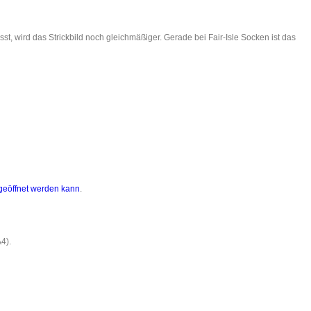
t, wird das Strickbild noch gleichmäßiger. Gerade bei Fair-Isle Socken ist das
geöffnet werden kann
.
4).