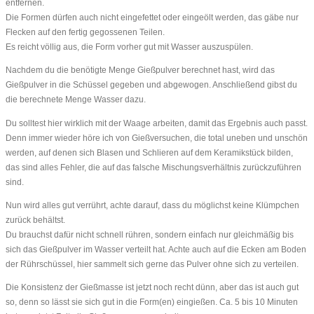
entfernen.
Die Formen dürfen auch nicht eingefettet oder eingeölt werden, das gäbe nur
Flecken auf den fertig gegossenen Teilen.
Es reicht völlig aus, die Form vorher gut mit Wasser auszuspülen.
Nachdem du die benötigte Menge Gießpulver berechnet hast, wird das
Gießpulver in die Schüssel gegeben und abgewogen. Anschließend gibst du
die berechnete Menge Wasser dazu.
Du solltest hier wirklich mit der Waage arbeiten, damit das Ergebnis auch passt.
Denn immer wieder höre ich von Gießversuchen, die total uneben und unschön
werden, auf denen sich Blasen und Schlieren auf dem Keramikstück bilden,
das sind alles Fehler, die auf das falsche Mischungsverhältnis zurückzuführen
sind.
Nun wird alles gut verrührt, achte darauf, dass du möglichst keine Klümpchen
zurück behältst.
Du brauchst dafür nicht schnell rühren, sondern einfach nur gleichmäßig bis
sich das Gießpulver im Wasser verteilt hat. Achte auch auf die Ecken am Boden
der Rührschüssel, hier sammelt sich gerne das Pulver ohne sich zu verteilen.
Die Konsistenz der Gießmasse ist jetzt noch recht dünn, aber das ist auch gut
so, denn so lässt sie sich gut in die Form(en) eingießen. Ca. 5 bis 10 Minuten