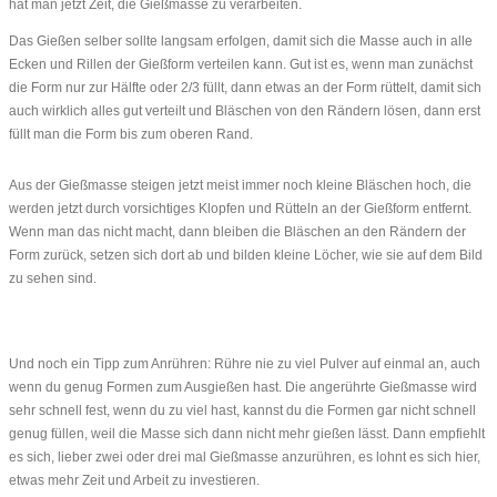
hat man jetzt Zeit, die Gießmasse zu verarbeiten.
Das Gießen selber sollte langsam erfolgen, damit sich die Masse auch in alle
Ecken und Rillen der Gießform verteilen kann. Gut ist es, wenn man zunächst
die Form nur zur Hälfte oder 2/3 füllt, dann etwas an der Form rüttelt, damit sich
auch wirklich alles gut verteilt und Bläschen von den Rändern lösen, dann erst
füllt man die Form bis zum oberen Rand.
Aus der Gießmasse steigen jetzt meist immer noch kleine Bläschen hoch, die
werden jetzt durch vorsichtiges Klopfen und Rütteln an der Gießform entfernt.
Wenn man das nicht macht, dann bleiben die Bläschen an den Rändern der
Form zurück, setzen sich dort ab und bilden kleine Löcher, wie sie auf dem Bild
zu sehen sind.
Und noch ein Tipp zum Anrühren: Rühre nie zu viel Pulver auf einmal an, auch
wenn du genug Formen zum Ausgießen hast. Die angerührte Gießmasse wird
sehr schnell fest, wenn du zu viel hast, kannst du die Formen gar nicht schnell
genug füllen, weil die Masse sich dann nicht mehr gießen lässt. Dann empfiehlt
es sich, lieber zwei oder drei mal Gießmasse anzurühren, es lohnt es sich hier,
etwas mehr Zeit und Arbeit zu investieren.