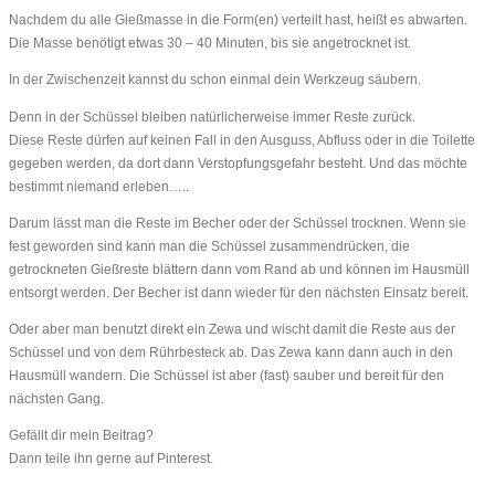
Nachdem du alle Gießmasse in die Form(en) verteilt hast, heißt es abwarten.
Die Masse benötigt etwas 30 – 40 Minuten, bis sie angetrocknet ist.
In der Zwischenzeit kannst du schon einmal dein Werkzeug säubern.
Denn in der Schüssel bleiben natürlicherweise immer Reste zurück.
Diese Reste dürfen auf keinen Fall in den Ausguss, Abfluss oder in die Toilette
gegeben werden, da dort dann Verstopfungsgefahr besteht. Und das möchte
bestimmt niemand erleben…..
Darum lässt man die Reste im Becher oder der Schüssel trocknen. Wenn sie
fest geworden sind kann man die Schüssel zusammendrücken, die
getrockneten Gießreste blättern dann vom Rand ab und können im Hausmüll
entsorgt werden. Der Becher ist dann wieder für den nächsten Einsatz bereit.
Oder aber man benutzt direkt ein Zewa und wischt damit die Reste aus der
Schüssel und von dem Rührbesteck ab. Das Zewa kann dann auch in den
Hausmüll wandern. Die Schüssel ist aber (fast) sauber und bereit für den
nächsten Gang.
Gefällt dir mein Beitrag?
Dann teile ihn gerne auf Pinterest.