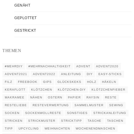
GENÄHT
GEPLOTTET
GESTRICKT
THEMEN
#MEHRDIY
#MEHRNACHHALTIGKEIT
ADVENT
ADVENT2020
ADVENT2021
ADVENT2022
ANLEITUNG
DIY
EASY-STICKS
FILZ
FREEBOOK
GIPS
GLÜCKSKEKS
HOLZ
HÄKELN
KERAFLOTT
KLÖTZCHEN
KLÖTZCHEN-DIY
KLÖTZCHENFIEBER
MAKRAMEE
NÄHEN
OSTERN
PAPIER
RAYSIN
RESTE
RESTELIEBE
RESTEVERWERTUNG
SAMMELMUSTER
SEWING
SOCKEN
SOCKENWOLLRESTE
SONSTIGES
STRICKANLEITUNG
STRICKEN
STRICKMUSTER
STRICKTIPP
TASCHE
TASCHEN
TIPP
UPCYCLING
WEIHNACHTEN
WOCHENENDMASCHEN