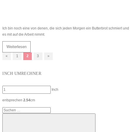
Ich bin noch eine von denen, die sich jeden Morgen ein Butterbrot schmiert und
es mit auf die Arbeit nimmt.
Weiterlesen
Seitennummerierung
Vorherige
Nächste
«
1
2
3
»
Beiträge
Beiträge
der
INCH UMRECHNER
Beiträge
Inch
entsprechen
2.54
cm
Suchen
nach: