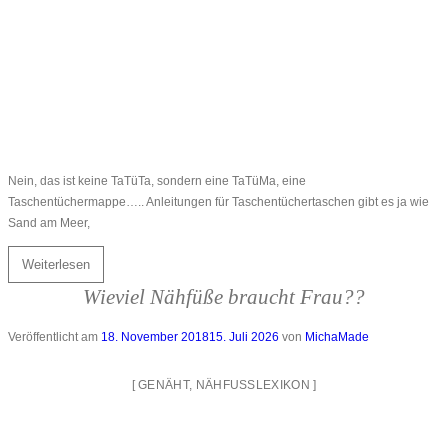
Nein, das ist keine TaTüTa, sondern eine TaTüMa, eine
Taschentüchermappe….. Anleitungen für Taschentüchertaschen gibt es ja wie
Sand am Meer,
Weiterlesen
Wieviel Nähfüße braucht Frau??
Veröffentlicht am
18. November 2018
15. Juli 2026
von
MichaMade
[
GENÄHT
,
NÄHFUSSLEXIKON
]