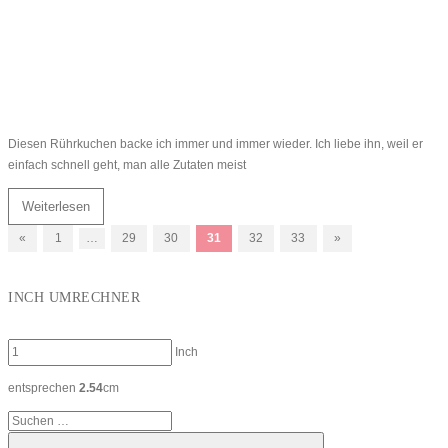
Diesen Rührkuchen backe ich immer und immer wieder. Ich liebe ihn, weil er
einfach schnell geht, man alle Zutaten meist
Weiterlesen
Seitennummerierung
Vorherige
Nächste
«
1
…
29
30
31
32
33
»
Beiträge
Beiträge
der
INCH UMRECHNER
Beiträge
Inch
entsprechen
2.54
cm
Suchen
nach: